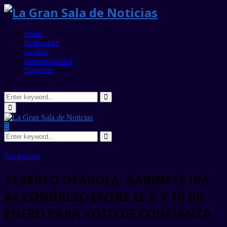
Home
Nacionales
Locales
Internacionales
Deportes
Search
for:
Search
Primary
Menu
Search
for:
Search
Nacionales
ALBERTO OTÁROLA: GABINETE IRÁ
AL CONGRESO ENTRE EL 6 Y 10 DE
ENERO PARA VOTO DE CONFIANZA