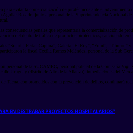
ón para evitar la comercialización de pirotécnicos ante el advenimiento d
a Aguilar Rosado, junto a personal de la Superintendencia Nacional de
tral.
e las consecuencias penales que representaría la comercialización de pr
vención del delito de tráfico de productos pirotécnicos, sancionado en 
ales “Solari”, Feria “Caplina”, Galería “El Rey”, “Yumi”, “Tiburon” y 
ia participaron la fiscal Cecilia Ramos Meléndez, personal de la Sub Ge
con personal de la SUCAMEC, personal policial de la Comisaría Vigil y
a calle Uruguay (distrito de Alto de la Alianza), inmediaciones del Mer
o de Tacna, comprometidos con la prevención de delitos, continuará reali
RARÁ EN DESTRABAR PROYECTOS HOSPITALARIOS”