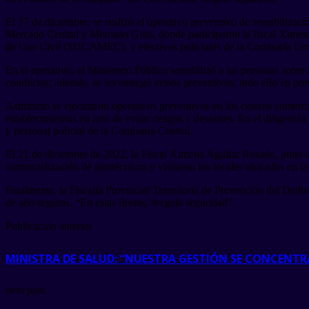
El 17 de diciembre, se realizó el operativo preventivo de sensibilizaci
Mercado Central y Mercado Grau, donde participaron la fiscal Ximen
de Uso Civil (SUCAMEC), y efectivos policiales de la Comisaría Cen
En el operativo, el Ministerio Público sensibilizó a las personas sobr
conductas; además, se les entregó avisos preventivos; todo ello en pre
Asimismo se ejecutaron operativos preventivos en los centros comerci
establecimientos en aras de evitar riesgos y desastres. En el diligenc
y personal policial de la Comisaría Central.
El 21 de diciembre de 2022, la Fiscal Ximena Aguilar Rosado, junto 
comercialización de pirotécnicos y visitaron los locales ubicados en l
Finalmente, la Fiscalía Provincial Transitoria de Prevención del Delit
de año seguras. “En estas fiestas, #regala seguridad”.
Publicación anterior
MINISTRA DE SALUD: “NUESTRA GESTIÓN SE CONCENT
next post