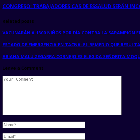
CONGRESO: TRABAJADORES CAS DE ESSALUD SERÁN IN
Related posts
VACUNARÁN A 1300 NIÑOS POR DÍA CONTRA LA SARAMPIÓN 
ESTADO DE EMERGENCIA EN TACNA: EL REMEDIO QUE RESULT
ARIANA MALU ZEGARRA CORNEJO ES ELEGIDA SEÑORITA MOQU
Leave a Comment