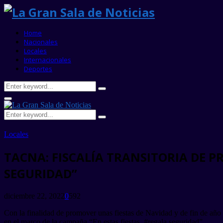
Home
Nacionales
Locales
Internacionales
Deportes
Search
Search
for:
Primary
Menu
Search
Search
for:
Locales
TACNA: FISCALÍA TRANSITORIA DE P
SEGURIDAD”
diciembre 22, 2022
0
592
Con la finalidad de promover unas fiestas de Navidad y de fin de año 
en el marco de la campaña “En estas fiestas, #regala seguridad”.