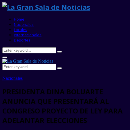
Home
Nacionales
Locales
Internacionales
Deportes
Search
Search
for:
Primary
Menu
Search
Search
for:
Nacionales
PRESIDENTA DINA BOLUARTE
ANUNCIA QUE PRESENTARÁ AL
CONGRESO PROYECTO DE LEY PARA
ADELANTAR ELECCIONES