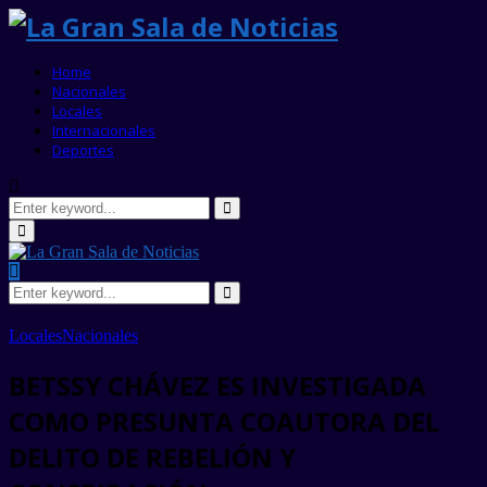
Home
Nacionales
Locales
Internacionales
Deportes
Search
for:
Search
Primary
Menu
Search
for:
Search
Locales
Nacionales
BETSSY CHÁVEZ ES INVESTIGADA
COMO PRESUNTA COAUTORA DEL
DELITO DE REBELIÓN Y