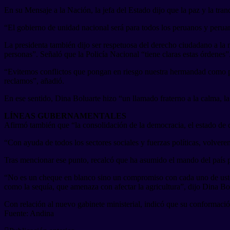
En su Mensaje a la Nación, la jefa del Estado dijo que la paz y la tran
“El gobierno de unidad nacional será para todos los peruanos y perua
La presidenta también dijo ser respetuosa del derecho ciudadano a la 
personas”. Señaló que la Policía Nacional “tiene claras estas órdenes”
“Evitemos conflictos que pongan en riesgo nuestra hermandad como per
reclamos”, añadió.
En ese sentido, Dina Boluarte hizo “un llamado fraterno a la calma, la 
LÍNEAS GUBERNAMENTALES
Afirmó también que “la consolidación de la democracia, el estado de d
“Con ayuda de todos los sectores sociales y fuerzas políticas, volverem
Tras mencionar ese punto, recalcó que ha asumido el mando del país p
“No es un cheque en blanco sino un compromiso con cada uno de ustedes 
como la sequía, que amenaza con afectar la agricultura”, dijo Dina Bo
Con relación al nuevo gabinete ministerial, indicó que su conformación 
Fuente: Andina