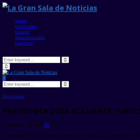
Home
Nacionales
Locales
Internacionales
Deportes
Search
for:
Search
Primary
Menu
Search
for:
Search
Nacionales
PRESIDENTA DINA BOLUARTE: IMPU
diciembre 10, 2022
0
373
La presidenta Dina Boluarte aseveró que impulsa un gobierno de unid