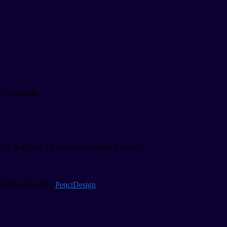
e I comment.
7.10 de Radio La Estación en la ciudad de Tacna.
 and Developed by
PenciDesign