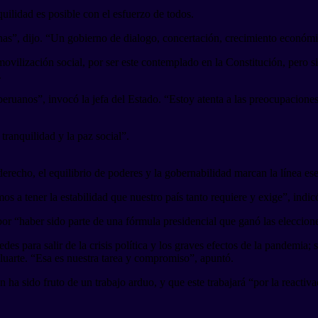
quilidad es posible con el esfuerzo de todos.
nas”, dijo. “Un gobierno de dialogo, concertación, crecimiento económi
movilización social, por ser este contemplado en la Constitución, pero 
.
uanos”, invocó la jefa del Estado. “Estoy atenta a las preocupaciones
tranquilidad y la paz social”.
erecho, el equilibrio de poderes y la gobernabilidad marcan la línea es
os a tener la estabilidad que nuestro país tanto requiere y exige”, indic
or “haber sido parte de una fórmula presidencial que ganó las eleccion
para salir de la crisis política y los graves efectos de la pandemia; s
luarte. “Esa es nuestra tarea y compromiso”, apuntó.
ha sido fruto de un trabajo arduo, y que este trabajará “por la reactiva