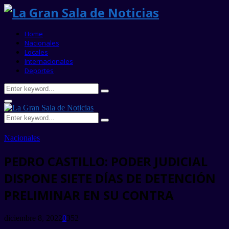
Home
Nacionales
Locales
Internacionales
Deportes
Search
Search
for:
Primary
Menu
Search
Search
for:
Nacionales
PEDRO CASTILLO: PODER JUDICIAL
DISPONE SIETE DÍAS DE DETENCIÓN
PRELIMINAR EN SU CONTRA
diciembre 8, 2022
0
352