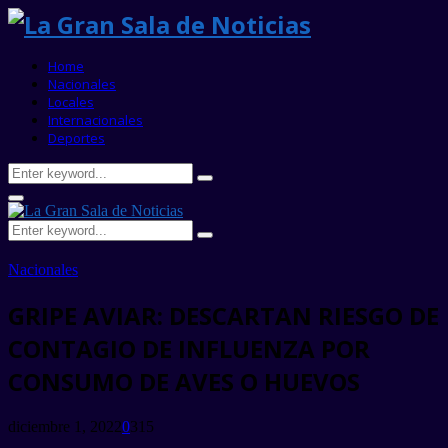
Home
Nacionales
Locales
Internacionales
Deportes
Search
Search
for:
Primary
Menu
Search
Search
for:
Nacionales
GRIPE AVIAR: DESCARTAN RIESGO DE
CONTAGIO DE INFLUENZA POR
CONSUMO DE AVES O HUEVOS
diciembre 1, 2022
0
315