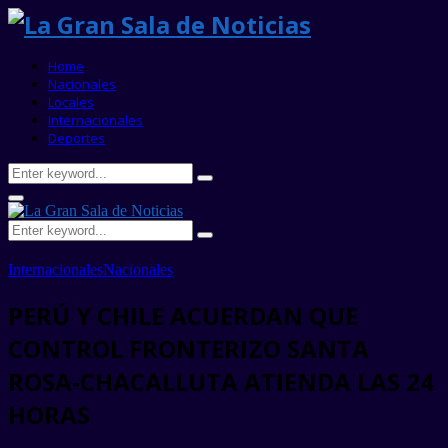
Home
Nacionales
Locales
Internacionales
Deportes
Search
Search
for:
Primary
Menu
Search
Search
for:
Internacionales
Nacionales
PERÚ Y CHILE ACUERDAN QUE
CONTROL FRONTERIZO SANTA
ROSA-CHACALLUTA ATIENDA LAS 24
HORAS