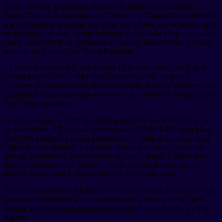
En el marco de los 30 años de creación política del distrito de
Ciudad Nueva, la Municipalidad Distrital de Ciudad Nueva presenta
a la población el programa oficial de actividades que se desarrollarán
en los siguientes días, siendo la principal el sábado 19 de noviembre
con el desarrollo de la ceremonia protocolar, desfile cívico y sesión
solemne en la plaza José Olaya Balandra.
La primera jornada será este sábado 12 de noviembre con la gran
carrera pedestre 2022 “Ejercítate Ciudad Nueva”, dirigido a
escolares de la jurisdicción, que tendrá como punto de concentración
y partida la plaza 28 de Agosto (8:00 a. m.), siendo la meta la plaza
José Olaya Balandra.
Al siguiente día, el domingo 13 de noviembre desde las 8:00 a. m.
se desarrollará el V festival gastronómico SUMA URU en la plaza
José Olaya Balandra con la presentación y venta de lo mejor de la
culinaria local, regional y nacional, así como postres y artesanías;
además se realizarán los concursos de canto, danzas y habrá show
artístico para los niños. Asimismo, a un costado de este espacio
público se ejecutará la desparasitación gratuita de canes.
En tanto, el miércoles 16 de noviembre se realizará desde las 6:30 p.
m. una velada boxística en el anfiteatro de la plaza principal del
distrito, teniendo como protagonistas a los clubes Dínamo y Látigo
Ygarza.