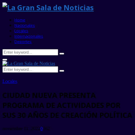
Home
Nacionales
Locales
Internacionales
Deportes
Search
Search
for:
Primary
Menu
Search
Search
for:
Locales
CIUDAD NUEVA PRESENTA
PROGRAMA DE ACTIVIDADES POR
SUS 30 AÑOS DE CREACIÓN POLÍTICA
noviembre 11, 2022
0
362