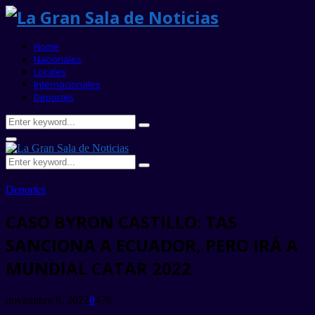
Home
Nacionales
Locales
Internacionales
Deportes
Search
Search
for:
Primary
Menu
Search
Search
for:
Deportes
CASO BYRON CASTILLO: TAS
SANCIONA A ECUADOR, PERO IRÁ A
MUNDIAL CATAR 2022
noviembre 8, 2022
0
476