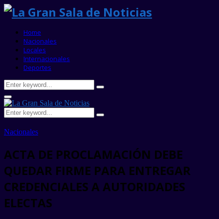
Home
Nacionales
Locales
Internacionales
Deportes
Search
Search
for:
Primary
Menu
Search
Search
for:
Nacionales
ACTA DE PROCLAMACIÓN DEBE
QUEDAR FIRME PARA ENTREGAR
CREDENCIALES A AUTORIDADES
ELECTAS