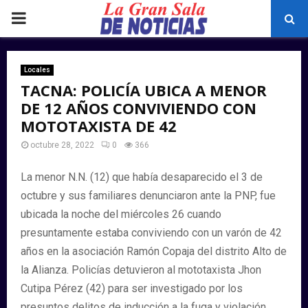
PRIMARY
MENU
Locales
TACNA: POLICÍA UBICA A MENOR
DE 12 AÑOS CONVIVIENDO CON
MOTOTAXISTA DE 42
octubre 28, 2022
0
366
La menor N.N. (12) que había desaparecido el 3 de
octubre y sus familiares denunciaron ante la PNP, fue
ubicada la noche del miércoles 26 cuando
presuntamente estaba conviviendo con un varón de 42
años en la asociación Ramón Copaja del distrito Alto de
la Alianza. Policías detuvieron al mototaxista Jhon
Cutipa Pérez (42) para ser investigado por los
presuntos delitos de inducción a la fuga y violación