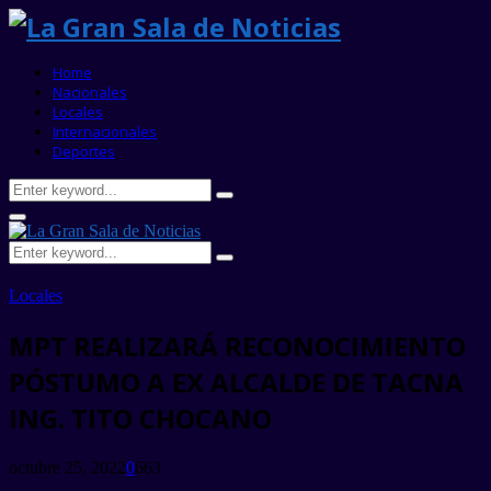
Home
Nacionales
Locales
Internacionales
Deportes
Search
Search
for:
Primary
Menu
Search
Search
for:
Locales
MPT REALIZARÁ RECONOCIMIENTO
PÓSTUMO A EX ALCALDE DE TACNA
ING. TITO CHOCANO
octubre 25, 2022
0
663