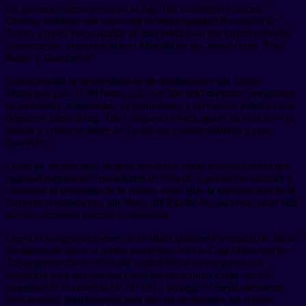
Un reconocimiento póstumo al Ing. Tito Guillermo Chocano
Olivera, realizará este miércoles la Municipalidad Provincial de
Tacna, a quien fuera alcalde de esta institución por cuatro periodos
consecutivos, otorgándosele la Medalla de la Ciudad como “Hijo
Ilustre y Benefactor”.
Esta actividad se desarrollará en las instalaciones del Teatro
Municipal a las 11:00 horas, a la cual han sido invitados integrantes
de su familia, autoridades, ex autoridades y servidores públicos que
laboraron junto al Ing. Tito Chocano Olivera, quien en vida tuvo la
misión y visión de hacer de Tacna una ciudad moderna y con
desarrollo.
Como ex alcalde dejó un gran legado en obras trascendentales que
lograron mejorar las condiciones de vida de la población tacneña y
contribuir al desarrollo de la región, entre ellas la construcción de la
carretera costanera que une Boca del Río-Ite-Ilo, así como otras vías
que se ejecutaron gracias a convenios.
Logró el margesí de bienes de la Municipalidad Provincial de Tacna,
incorporando áreas al activo municipal, creó la Caja Municipal de
Tacna aportando el 100% del capital inicial como apoyo a la
población para que puedan construir sus propias casas, fue co-
propulsor de la creación de ZOTAC, protegió el medio ambiente,
pues accionó judicialmente para que no se eliminen los relaves