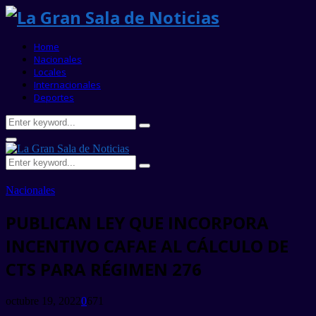
Home
Nacionales
Locales
Internacionales
Deportes
Search
Search
for:
Primary
Menu
Search
Search
for:
Nacionales
PUBLICAN LEY QUE INCORPORA
INCENTIVO CAFAE AL CÁLCULO DE
CTS PARA RÉGIMEN 276
octubre 19, 2022
0
671