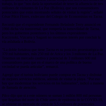
trabajo, lo que “nos daría la oportunidad de tener la afluencia de tres
millones de visitantes de La Paz (Bolivia), que son consumidores
potenciales que están mostrando señales de visitar la región”, señaló
César Pilco Flores, exdecano del Colegio de Economistas en Tacna.
Recordó que el expresidente Fernando Belaúnde Terry anunció en
1966 dicha vía transversal, que rompería la inmovilidad de Tacna,
pero los gobiernos posteriores y los últimos expresidentes
Kuczynski, Vizcarra y Sagasti no mostraron interés por concluir la
vía asfaltada a Bolivia.
“La doble fortaleza que tiene Tacna es su posición geoestratégica de
370 mil habitantes, más 250 mil de Arica y los 3 millones de La Paz.
Tenemos un mercado cautivo y potencial de 3 millones 600 mil
consumidores para que en el marco de una política de buena
vecindad se pueda articular”, remarcó.
Agregó que el turista boliviano puede comprar en Tacna y disfrutar
de mejores servicios médicos, además de visitar la playa. “Por eso
hay que modernizar los servicios en los balnearios”, indicó a manera
de llamada de atención.
Pilco dijo que si a este número se suman 1 millón 800 mil personas
que llegaban del norte de Chile antes de epidemia de la COVID-19,
se obtiene un mercado de cerca de 5,5 millones de potenciales