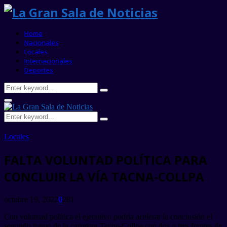
Home
Nacionales
Locales
Internacionales
Deportes
Search
Search
for:
Primary
Menu
Search
Search
for:
Locales
FALTA VOLUNTAD POLÍTICA PARA
CONCLUIR LA VÍA TACNA-COLLPA
octubre 19, 2022
0
281
Con voluntad política el ejecutivo podría acelerar la conclusión el
segundo tramo de la carretera Tacna-Collpa con dos o tres frentes de