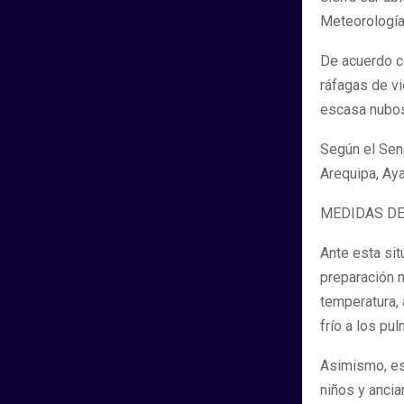
Meteorología
De acuerdo co
ráfagas de v
escasa nubos
Según el Sen
Arequipa, Ay
MEDIDAS DE
Ante esta sit
preparación n
temperatura, 
frío a los pu
Asimismo, es
niños y ancia