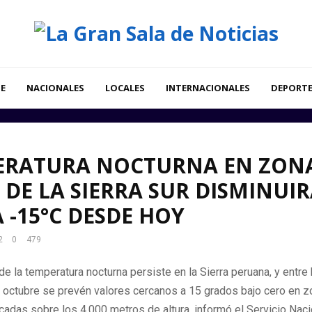
E
NACIONALES
LOCALES
INTERNACIONALES
DEPORT
ERATURA NOCTURNA EN ZON
 DE LA SIERRA SUR DISMINUI
 -15°C DESDE HOY
2
0
479
e la temperatura nocturna persiste en la Sierra peruana, y entre 
 octubre se prevén valores cercanos a 15 grados bajo cero en z
icadas sobre los 4,000 metros de altura, informó el Servicio Nac