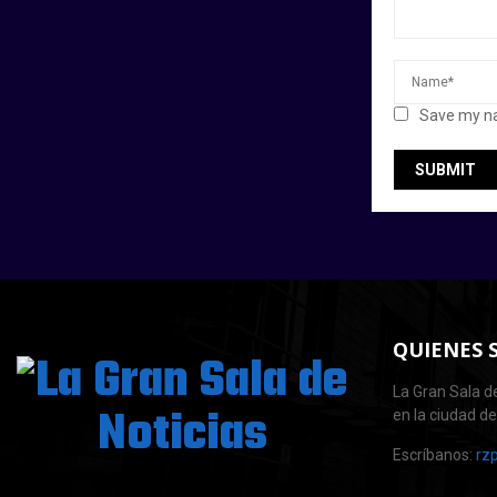
Save my na
QUIENES 
La Gran Sala de
en la ciudad d
Escríbanos:
rz