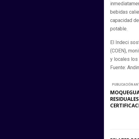
inmediatamen
bebidas calie
capacidad de 
potable.
El Indeci so
(COEN), moni
y locales lo
Fuente: Andi
PUBLICACIÓN AN
MOQUEGUA:
RESIDUALES
CERTIFICA