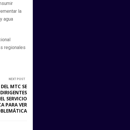
nsumir
rementar la
 y agua
ional
es regionales
NEXT POST
DEL MTC SE
DIRIGENTES
EL SERVICIO
CA PARA VER
BLEMÁTICA