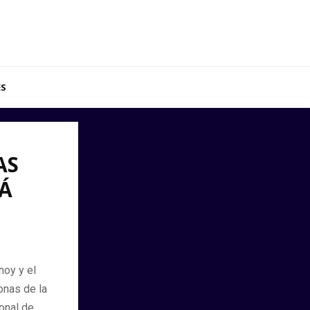
ES
AS
RÁ
hoy y el
onas de la
ional de