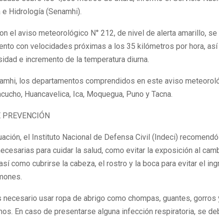
 e Hidrología (Senamhi).
n el aviso meteorológico N° 212, de nivel de alerta amarillo, s
iento con velocidades próximas a los 35 kilómetros por hora, as
idad e incremento de la temperatura diurna.
amhi, los departamentos comprendidos en este aviso meteorol
acucho, Huancavelica, Ica, Moquegua, Puno y Tacna.
 PREVENCIÓN
uación, el Instituto Nacional de Defensa Civil (Indeci) recomen
ecesarias para cuidar la salud, como evitar la exposición al cam
así como cubrirse la cabeza, el rostro y la boca para evitar el ing
lmones.
 necesario usar ropa de abrigo como chompas, guantes, gorros 
nos. En caso de presentarse alguna infección respiratoria, se d