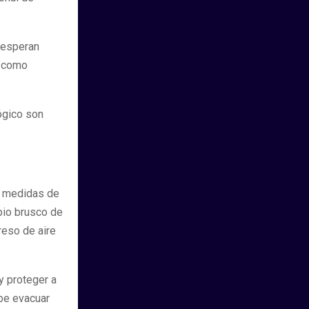
e esperan
í como
ógico son
dó medidas de
bio brusco de
reso de aire
y proteger a
ebe evacuar