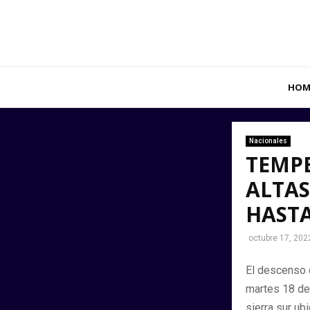
HOM
Nacionales
TEMP
ALTAS
HASTA
octubre 17, 202
El descenso d
martes 18 de
sierra sur ub