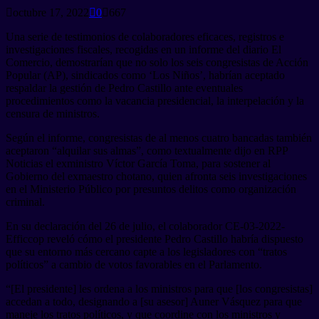
octubre 17, 2022
0
667
Una serie de testimonios de colaboradores eficaces, registros e
investigaciones fiscales, recogidas en un informe del diario El
Comercio, demostrarían que no solo los seis congresistas de Acción
Popular (AP), sindicados como ‘Los Niños’, habrían aceptado
respaldar la gestión de Pedro Castillo ante eventuales
procedimientos como la vacancia presidencial, la interpelación y la
censura de ministros.
Según el informe, congresistas de al menos cuatro bancadas también
aceptaron “alquilar sus almas”, como textualmente dijo en RPP
Noticias el exministro Víctor García Toma, para sostener al
Gobierno del exmaestro chotano, quien afronta seis investigaciones
en el Ministerio Público por presuntos delitos como organización
criminal.
En su declaración del 26 de julio, el colaborador CE-03-2022-
Efficcop reveló cómo el presidente Pedro Castillo habría dispuesto
que su entorno más cercano capte a los legisladores con “tratos
políticos” a cambio de votos favorables en el Parlamento.
“[El presidente] les ordena a los ministros para que [los congresistas]
accedan a todo, designando a [su asesor] Auner Vásquez para que
maneje los tratos políticos, y que coordine con los ministros y