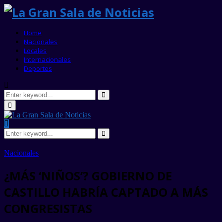
Home
Nacionales
Locales
Internacionales
Deportes
Search
for:
Search
Primary
Menu
Search
for:
Search
Nacionales
¿MÁS ‘NIÑOS’? GOBIERNO DE
CASTILLO HABRÍA CAPTADO A MÁS
CONGRESISTAS