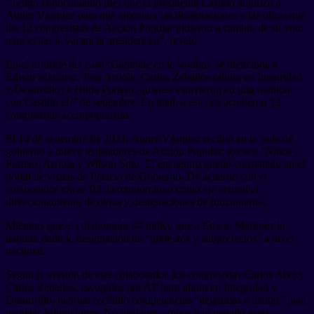
“Tengo conocimiento [de] que el presidente Castillo autorizó a
Auner Vásquez para que ejecutara las designaciones y las obras que
los 12 congresistas de Acción Popular pidieron a cambio de su voto
para evitar la vacancia presidencial”, reveló.
En el informe del caso ‘Gabinete en la sombra’ se menciona a
Edwin Martínez, José Arriola, Carlos Zeballos (ahora en Integridad
y Desarrollo) e Hilda Portero, quienes estuvieron en una reunión
con Castillo el 7 de setiembre. En total, a esa cita acudieron 12
congresistas acciopopulistas.
El 14 de setiembre de 2021, Auner Vásquez recibió en la sede de
gobierno a nueve legisladores de Acción Popular: los seis ‘Niños’,
Portero, Arriola y Wilson Soto. El encuentro quedó constatado en el
portal de visitas de Palacio de Gobierno. De acuerdo con el
colaborador eficaz 03, la reunión tuvo como eje central el
direccionamiento de obras y designaciones de funcionarios.
Mientras que el colaborador 04 indicó que a Edwin Martínez le
habrían dado la designación de “prefectos y subprefectos” a nivel
nacional.
Según la versión de este colaborador, los congresistas Carlos Alva y
Carlos Zeballos, escogidos por AP pero ahora en Integridad y
Desarrollo, habrían recibido competencias “ilegítimas e ilícitas” para
manejar Migraciones. No obstante, ambos han negado estas