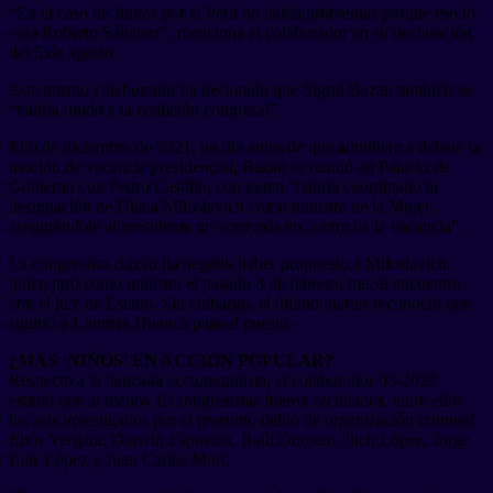
“En el caso de Juntos por el Perú no había problemas porque eso lo
veía Roberto Sánchez”, menciona el colaborador en su declaración
del 5 de agosto.
Este mismo colaborador ha declarado que Sigrid Bazán también se
“habría unido a la coalición congresal”.
El 6 de diciembre de 2021, un día antes de que admitiera a debate la
moción de vacancia presidencial, Bazán se reunió en Palacio de
Gobierno con Pedro Castillo, con quien “habría coordinado la
designación de Diana Miloslavich como ministra de la Mujer…
asegurándole al presidente un voto más en contra de la vacancia”.
La congresista Bazán ha negado haber propuesto a Miloslavich,
quien juró como ministra el pasado 8 de febrero, tras el encuentro
con el jefe de Estado. Sin embargo, el último martes reconoció que
sugirió a Lourdes Huanca para el puesto.
¿MÁS ‘NIÑOS’ EN ACCIÓN POPULAR?
Respecto a la bancada acciopopulista, el colaborador 03-2022
estimó que al menos 12 congresistas fueron reclutados, entre ellos
los seis investigados por el presunto delito de organización criminal:
Elvis Vergara, Darwin Espinoza, Raúl Doroteo, Ilich López, Jorge
Luis López y Juan Carlos Mori.