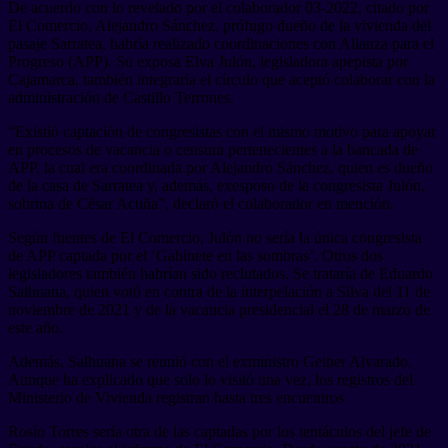
De acuerdo con lo revelado por el colaborador 03-2022, citado por
El Comercio, Alejandro Sánchez, prófugo dueño de la vivienda del
pasaje Sarratea, habría realizado coordinaciones con Alianza para el
Progreso (APP). Su exposa Elva Julón, legisladora apepista por
Cajamarca, también integraría el círculo que aceptó colaborar con la
administración de Castillo Terrones.
“Existió captación de congresistas con el mismo motivo para apoyar
en procesos de vacancia o censura pertenecientes a la bancada de
APP, la cual era coordinada por Alejandro Sánchez, quien es dueño
de la casa de Sarratea y, además, exesposo de la congresista Julón,
sobrina de César Acuña”, declaró el colaborador en mención.
Según fuentes de El Comercio, Julón no sería la única congresista
de APP captada por el ‘Gabinete en las sombras’. Otros dos
legisladores también habrían sido reclutados. Se trataría de Eduardo
Salhuana, quien votó en contra de la interpelación a Silva del 11 de
noviembre de 2021 y de la vacancia presidencial el 28 de marzo de
este año.
Además, Salhuana se reunió con el exministro Geiner Alvarado.
Aunque ha explicado que solo lo visitó una vez, los registros del
Ministerio de Vivienda registran hasta tres encuentros
Rosío Torres sería otra de las captadas por los tentáculos del jefe de