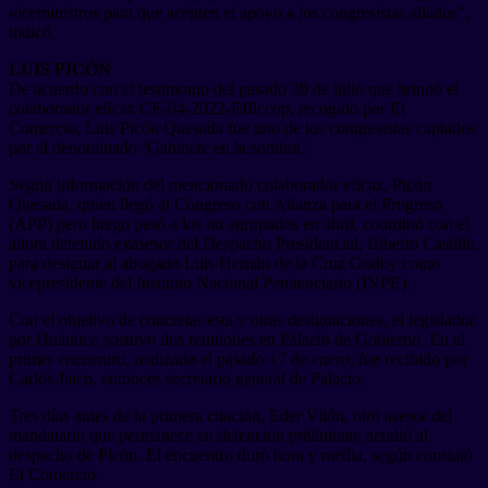
viceministros para que acepten el apoyo a los congresistas aliados”,
indicó.
LUIS PICÓN
De acuerdo con el testimonio del pasado 30 de julio que brindó el
colaborador eficaz CE-04-2022-Efficcop, recogido por El
Comercio, Luis Picón Quesada fue uno de los congresistas captados
por el denominado ‘Gabinete en la sombra’.
Según información del mencionado colaborador eficaz, Picón
Quesada, quien llegó al Congreso con Alianza para el Progreso
(APP) pero luego pasó a los no agrupados en abril, coordinó con el
ahora detenido exasesor del Despacho Presidencial, Biberto Castillo,
para designar al abogado Luis Hernán de la Cruz Godoy como
vicepresidente del Instituto Nacional Penitenciario (INPE).
Con el objetivo de concretar esta y otras designaciones, el legislador
por Huánuco sostuvo dos reuniones en Palacio de Gobierno. En el
primer encuentro, realizado el pasado 17 de enero, fue recibido por
Carlos Jaico, entonces secretario general de Palacio.
Tres días antes de la primera citación, Eder Vitón, otro asesor del
mandatario que permanece en detención preliminar, acudió al
despacho de Picón. El encuentro duró hora y media, según constató
El Comercio.