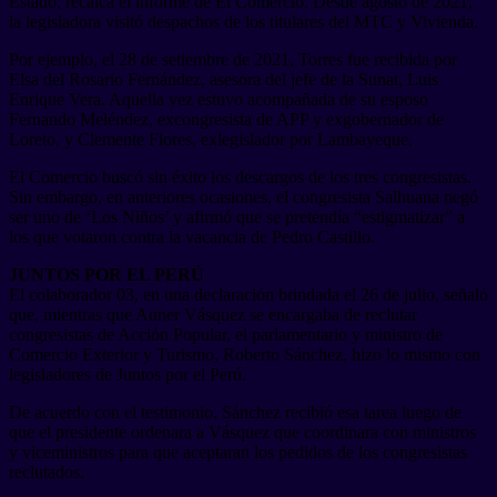
Estado, recalca el informe de El Comercio. Desde agosto de 2021,
la legisladora visitó despachos de los titulares del MTC y Vivienda.
Por ejemplo, el 28 de setiembre de 2021, Torres fue recibida por
Elsa del Rosario Fernández, asesora del jefe de la Sunat, Luis
Enrique Vera. Aquella vez estuvo acompañada de su esposo
Fernando Meléndez, excongresista de APP y exgobernador de
Loreto, y Clemente Flores, exlegislador por Lambayeque.
El Comercio buscó sin éxito los descargos de los tres congresistas.
Sin embargo, en anteriores ocasiones, el congresista Salhuana negó
ser uno de ‘Los Niños’ y afirmó que se pretendía “estigmatizar” a
los que votaron contra la vacancia de Pedro Castillo.
JUNTOS POR EL PERÚ
El colaborador 03, en una declaración brindada el 26 de julio, señaló
que, mientras que Auner Vásquez se encargaba de reclutar
congresistas de Acción Popular, el parlamentario y ministro de
Comercio Exterior y Turismo, Roberto Sánchez, hizo lo mismo con
legisladores de Juntos por el Perú.
De acuerdo con el testimonio, Sánchez recibió esa tarea luego de
que el presidente ordenara a Vásquez que coordinara con ministros
y viceministros para que aceptaran los pedidos de los congresistas
reclutados.