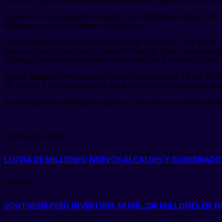
El proceso en nuestra región se realizó sin contratiempo alguno y fu
tiempo que pudiera ocasionar contratiempos.
Hemos tenido sorpresas en los resultados de la elección. Pese a estar
Regional el ex Alcalde Lucho Torres Robledo de Fuerza Tacna que sum
lo obliga a gobernar en estrecha coordinación con la oposición lo que 
A nivel Municipio Provincial se hizo del triunfo también FT con Pascu
FE Tacna y 1 a Juntos por Tacna. En la elección municipal quien gana 
Ambas flamantes autoridades asumen el 2 de enero y les deseo mucha s
Publicación anterior
LLUVIA DE MILLONES: NUEVOS ALCALDES Y GOBERNADOR
next post
SOUTHERN PERÚ INVERTIRÍA $9 MIL 200 MILLONES EN