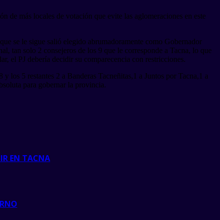
ón de más locales de votación que evite las aglomeraciones en este
cial que se le sigue salió elegido abrumadoramente como Gobernador
, tan solo 2 consejeros de los 9 que le corresponde a Tacna, lo que
ar, el PJ debería decidir su comparecencia con restricciones.
 y los 5 restantes 2 a Banderas Tacneñitas,1 a Juntos por Tacna,1 a
bsoluta para gobernar la provincia.
TIR EN TACNA
ERNO