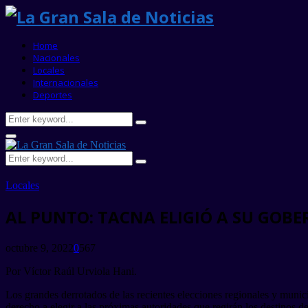
Home
Nacionales
Locales
Internacionales
Deportes
Search
Search
for:
Primary
Menu
Search
Search
for:
Locales
AL PUNTO: TACNA ELIGIÓ A SU GOBE
octubre 9, 2022
0
567
Por Víctor Raúl Urviola Hani.
Los grandes derrotados de las recientes elecciones regionales y municip
derecho a elegir a las próximas autoridades que regirán los destinos d