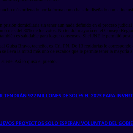
e mucho más ordenado por la forma como ha sido diseñado con la inclusi
 en prisión domiciliaria sin tener aun nada definido en el proceso judi
ó mas del 30% de los votos. No tendrá mayoría en el Consejo Regional
también es saludable para lograr consensos. Si el JNE le permitió postul
al Guisa Bravo, tacneño, ex Crl. PN. De 13 regidurías le corresponde 8
se lleva la mitad más uno de escaños que le permite tener la mayoría a
uerte. Así lo quiso el pueblo.
 TENDRÁN 922 MILLONES DE SOLES EL 2023 PARA INVER
 NUEVOS PROYECTOS SOLO ESPERAN VOLUNTAD DEL GOBI