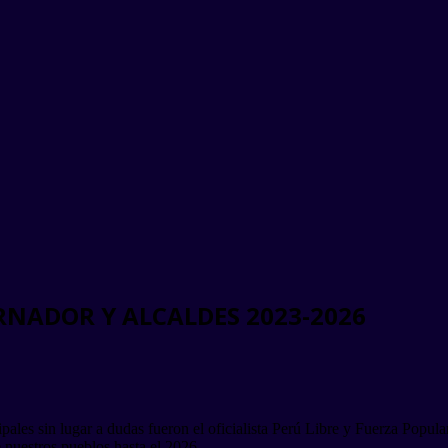
RNADOR Y ALCALDES 2023-2026
ales sin lugar a dudas fueron el oficialista Perú Libre y Fuerza Popular
e nuestros pueblos hasta el 2026.