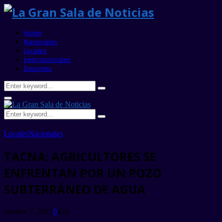
Home
Nacionales
Locales
Internacionales
Deportes
Search
Search
for:
Primary
Menu
Search
Search
for:
Locales
Nacionales
TACNA: AGRICULTORES SE
ENFRENTAN POR UN POZO
SUBTERRÁNEO DE AGUA
octubre 7, 2022
0
428