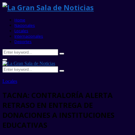
Home
Nacionales
Locales
Internacionales
Deportes
Search
Search
for:
Primary
Menu
Search
Search
for:
Locales
TACNA: CONTRALORÍA ALERTA
RETRASO EN ENTREGA DE
DONACIONES A INSTITUCIONES
EDUCATIVAS