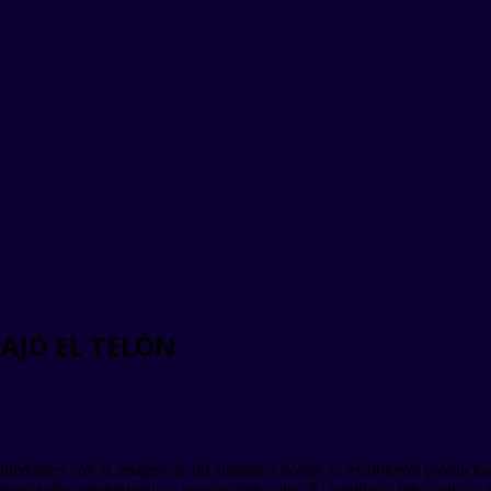
AJÓ EL TELÓN
uedamos con la imagen de un ambiente donde se exhibieron productos 
 observando, preguntando y concretando citas. El resultado fue posit