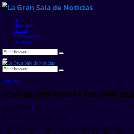
Home
Nacionales
Locales
Internacionales
Deportes
Search
Search
for:
Primary
Menu
Search
Search
for:
Nacionales
CONVENCIÓN MINERA PERUMIN 35 B
octubre 6, 2022
0
377
Por: Roice Zeballos Rivadeneyra.
Cerró PERUMIN 35, hasta el 2023, nos alejamos de Arequipa y nos q
la tecnología, evento en el que unos 50 mil profesionales caminaron