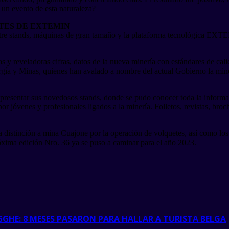
 un evento de esta naturaleza?
NTES DE EXTEMIN
 stands, máquinas de gran tamaño y la plataforma tecnológica EXTEMI
s y reveladoras cifras, datos de la nueva minería con estándares de calid
rgía y Minas, quienes han avalado a nombre del actual Gobierno la min
esentar sus novedosos stands, donde se pudo conocer toda la informac
r jóvenes y profesionales ligados a la minería. Folletos, revistas, broc
a distinción a mina Cuajone por la operación de volquetes, así como 
xima edición Nro. 36 ya se puso a caminar para el año 2023.
HE: 8 MESES PASARON PARA HALLAR A TURISTA BELGA