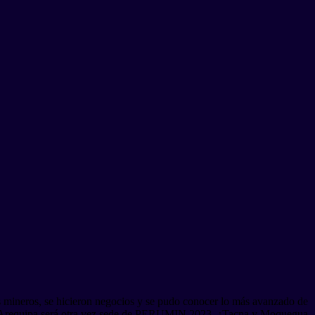
mineros, se hicieron negocios y se pudo conocer lo más avanzado de
ivo, Arequipa será otra vez sede de PERUMIN 2023. ¿Tacna y Moquegua