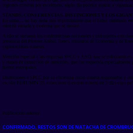
regiones mineras por excelencia, algún día podrían aspirar a organizar
STANDS, CONFERENCIAS, DISTINCIONES Y LOS GIGA
En suma… no hay nada más impresionante que el haber caminado entre
minería variada y moderna que se mostró.
A ello se sumaron los conferencistas nacionales y extranjeros con clara
presencia del Premier Aníbal Torres, ministros de Economía y de Ene
exploraciones mineras.
Mención especial a las empresas SPCC y AAQ, que se esforzaron en pr
y etapas de extracción de minerales, que fue requerida especialmente po
fueron entregados.
Distinciones a SPCC por su eficiencia como minera responsable y otr
escolar PERUMIN 35, rubricaron el evento minero de 5 días cuya pró
Publicación anterior
CONFIRMADO, RESTOS SON DE NATACHA DE CROMBRUGG