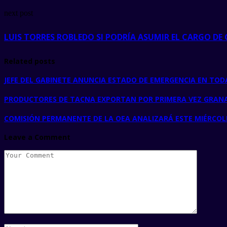
next post
LUIS TORRES ROBLEDO SI PODRÍA ASUMIR EL CARGO D
Related posts
JEFE DEL GABINETE ANUNCIA ESTADO DE EMERGENCIA EN TODA
PRODUCTORES DE TACNA EXPORTAN POR PRIMERA VEZ GRAN
COMISIÓN PERMANENTE DE LA OEA ANALIZARÁ ESTE MIÉRCOLE
Leave a Comment