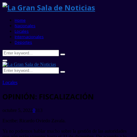
Home
Nacionales
Locales
Internacionales
Deportes
Search
Search
for:
Primary
Menu
Search
Search
for:
Locales
OPINIÓN: FISCALIZACIÓN
octubre 5, 2022
0
313
Escribe: Ricardo Oviedo Zavala.
Ya no podemos hablar mucho sobre la gestión de las autoridades
que aún están vigentes hasta el 31 de diciembre. De acuerdo a lo