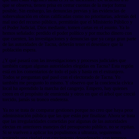
que se observa, tienen prisa en cerrar cuentas de la mejor forma
posible. Sin embargo, las denuncias previas y las evidencias de
sobrevaluación en obras calificadas como no prioritarias, además del
mal uso del recurso público, permitirán que el Ministerio Público y
el Poder Judicial, Dios mediante, tomen cartas en el asunto. Ya lo
hemos señalado: perdido el poder político y por mucho dinero con
que cuenten, las investigaciones y denuncias que ya carga gran parte
de las autoridades de Tacna, deberán tener el desenlace que la
población espera.
¿Y qué pasará con las investigaciones y procesos judiciales que
también cargan algunas autoridades elegidas en Tacna? Esta región
está en los comentarios de todo el país y hasta en el extranjero.
Todos se preguntan qué pasó con el electorado de Tacna. Yo
también me pregunto lo mismo. Y observo que la conciencia cívica
local ha aprendido la marcha del cangrejo. Empero, hay quienes
creen en el propósito de enmienda y otros en que el árbol que creció
torcido, jamás su tronco endereza.
Ya no se trata de comparar gestiones porque no creo que haya peor
administración pública que las que están por finalizar. Ahora se trata
que las irregularidades cometidas por algunas de las autoridades
electas en anteriores manejos del presupuesto público, no se repitan.
Si se vuelven a aplicar los populismos a ultranza, seguiremos
teniendo una ciudad con crecimiento desordenado, con terrenos