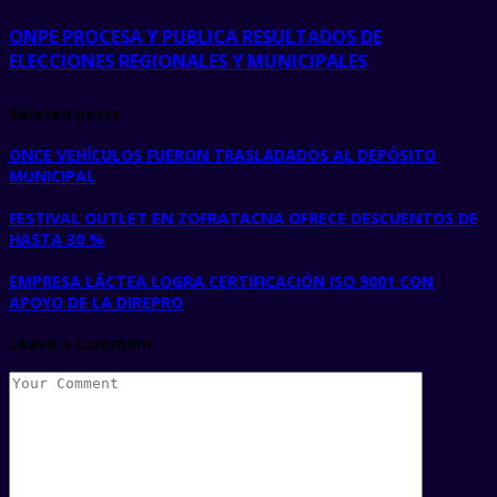
ONPE PROCESA Y PUBLICA RESULTADOS DE
ELECCIONES REGIONALES Y MUNICIPALES
Related posts
ONCE VEHÍCULOS FUERON TRASLADADOS AL DEPÓSITO
MUNICIPAL
FESTIVAL OUTLET EN ZOFRATACNA OFRECE DESCUENTOS DE
HASTA 30 %
EMPRESA LÁCTEA LOGRA CERTIFICACIÓN ISO 9001 CON
APOYO DE LA DIREPRO
Leave a Comment