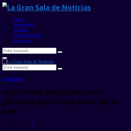
Home
Nacionales
Locales
Internacionales
Deportes
Search
Search
for:
Primary
Menu
Search
Search
for:
Nacionales
ELECCIONES 2022: CONCLUYE
JORNADA ELECTORAL EN TODO EL
PAÍS
octubre 2, 2022
0
315