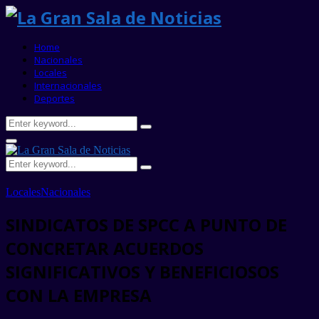
Home
Nacionales
Locales
Internacionales
Deportes
Search
Search
for:
Primary
Menu
Search
Search
for:
Locales
Nacionales
SINDICATOS DE SPCC A PUNTO DE
CONCRETAR ACUERDOS
SIGNIFICATIVOS Y BENEFICIOSOS
CON LA EMPRESA