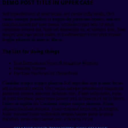
DEMO POST TITLE IN UPPER CASE
Sed imperdiet sem at nunc luctus, sed cursus nulla mollis. Orci
varius natoque penatibus et magnis dis parturient montes, nascetur
ridiculus musnteger urna massa, vestibulum eget odio sit amet,
commodo viverra dui. Nam vel malesuada mi, ac ultricies velit. Nam
semper ante eget purus mattis, et condimentum lorem ultriciesjusto
feugiat pharetra sit amet ac libero.
The List for doing things
Start International News & Magazine Websites
Installing Themes
Purchase PenNews on Themeforest
Curabitur tempor tempor pharetra.Sed imperdiet sem at nunc luctus,
sed cursus nulla mollis. Orci varius natoque penatibus et magnis dis
parturient montes, nascetur ridiculus mus. Etiam sollicitudin, purus
id porta tincidunt, purus enim laoreet orci, a rhoncus ex mi in libero.
Donec et sagittis est. Curabitur tempor tempor pharetra. Etiam
aliquam tincidunt molestie. Fusce euismod luctus nisl in fringilla.
Nunc pulvinar tortor sollicitudin tempus laoreet purus id porta
tincidunt, purus enim laoreet orci, a rhoncus ex mi.