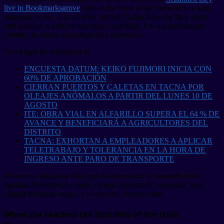
live in Bookmarksgrove
right at the coast of the Semantics, a large
language ocean. A small river named Duden flows by their place
and supplies it with the necessary regelialia. It is a paradisematic
country, in which roasted parts of sentences.
You Might Be Interested In
ENCUESTA DATUM: KEIKO FUJIMORI INICIA CON
60% DE APROBACIÓN
CIERRAN PUERTOS Y CALETAS EN TACNA POR
OLEAJES ANÓMALOS A PARTIR DEL LUNES 10 DE
AGOSTO
ITE: OBRA VIAL EN ALFARILLO SUPERA EL 64 % DE
AVANCE Y BENEFICIARÁ A AGRICULTORES DEL
DISTRITO
TACNA: EXHORTAN A EMPLEADORES A APLICAR
TELETRABAJO Y TOLERANCIA EN LA HORA DE
INGRESO ANTE PARO DE TRANSPORTE
Phasellus malesuada felis eget diam pretium, ut hendrerit tortor
dapibus. Pellentesque mattis ex eget malesuada consequat. Sed
blandit tincidunt lectus, at viverra dui rhoncus quis.
When she reached the first hills of the Italic