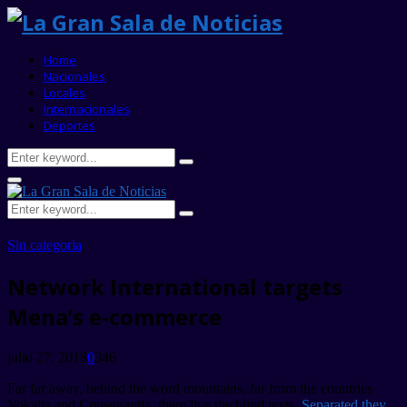
Home
Nacionales
Locales
Internacionales
Deportes
Search
Search
for:
Primary
Menu
Search
Search
for:
Sin categoria
Network International targets
Mena’s e-commerce
julio 27, 2018
0
346
Far far away, behind the word mountains, far from the countries
Vokalia and Consonantia, there live the blind texts.
Separated they