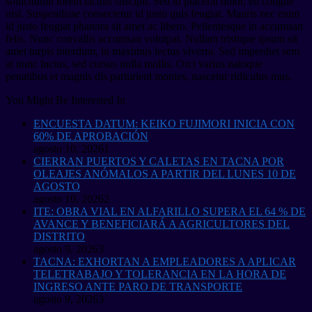
sollicitudin lorem iaculis suscipit. Sed id placerat dolor, eu congue
nisl. Suspendisse consectetur id justo quis feugiat. Mauris nec enim
id justo feugiat pharetra sit amet ac libero. Pellentesque in accumsan
felis. Nunc convallis accumsan volutpat. Nullam tristique ipsum sit
amet turpis interdum, in maximus lectus viverra. Sed imperdiet sem
at nunc luctus, sed cursus nulla mollis. Orci varius natoque
penatibus et magnis dis parturient montes, nascetur ridiculus mus.
You Might Be Interested In
ENCUESTA DATUM: KEIKO FUJIMORI INICIA CON
60% DE APROBACIÓN
agosto 10, 2026
1
CIERRAN PUERTOS Y CALETAS EN TACNA POR
OLEAJES ANÓMALOS A PARTIR DEL LUNES 10 DE
AGOSTO
agosto 10, 2026
2
ITE: OBRA VIAL EN ALFARILLO SUPERA EL 64 % DE
AVANCE Y BENEFICIARÁ A AGRICULTORES DEL
DISTRITO
agosto 9, 2026
3
TACNA: EXHORTAN A EMPLEADORES A APLICAR
TELETRABAJO Y TOLERANCIA EN LA HORA DE
INGRESO ANTE PARO DE TRANSPORTE
agosto 9, 2026
3