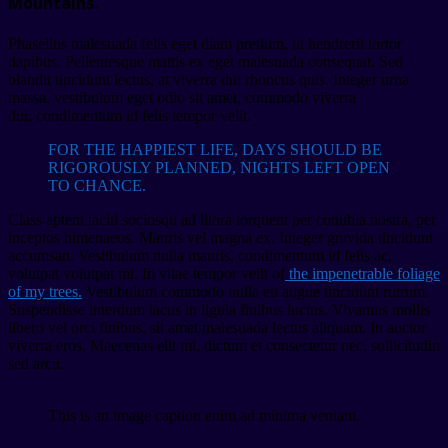
Mountains.
Phasellus malesuada felis eget diam pretium, ut hendrerit tortor
dapibus. Pellentesque mattis ex eget malesuada consequat. Sed
blandit tincidunt lectus, at viverra dui rhoncus quis. Integer urna
massa, vestibulum eget odio sit amet, commodo viverra
dui, condimentum id felis tempor velit.
FOR THE HAPPIEST LIFE, DAYS SHOULD BE
RIGOROUSLY PLANNED, NIGHTS LEFT OPEN
TO CHANCE.
Class aptent taciti sociosqu ad litora torquent per conubia nostra, per
inceptos himenaeos. Mauris vel magna ex. Integer gravida tincidunt
accumsan. Vestibulum nulla mauris, condimentum id felis ac,
volutpat volutpat mi. In vitae tempor velit of
the impenetrable foliage
of my trees.
Vestibulum commodo nulla eu augue tincidunt rutrum.
Suspendisse interdum lacus in ligula finibus luctus. Vivamus mollis
libero vel orci finibus, sit amet malesuada lectus aliquam. In auctor
viverra eros. Maecenas elit mi, dictum et consectetur nec, sollicitudin
sed arcu.
This is an image caption enim ad minima veniam.