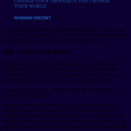
CHANGE YOUR THOUGHTS, YOU CHANGE
YOUR WORLD
NORMAN VINCENT
Lorem ipsum dolor sit amet, consectetur adipiscing elit. Sed at nisi
auctor, porttitor eros nec, varius enim. Orci varius natoque penatibus
et magnis dis parturient montes, nascetur ridiculus mus.
POST TITLE NEXT TO IMAGES
Phasellus malesuada felis eget diam pretium, ut hendrerit tortor
dapibus. Pellentesque mattis ex eget malesuada consequat. Sed
blandit tincidunt lectus, at viverra dui rhoncus quis. Integer urna
massa, vestibulum eget odio sit amet, commodo viverra dui.
Condimentum id felis ac, volutpat volutpat mi. In vitae tempor
velit. Donec et sagittis est.
Vestibulum hendrerit hendrerit magna. Suspendisse lectus erat,
ultrices eget lectus quis, blandit efficitur tortor. Nullam interdum
pellentesque urna, vitae egestas enim placerat at. Vivamus sodales
nulla vestibulum rhoncus facilisis. Sed cursus vehicula nisl sit amet
laoreet. Etiam eu nisl vitae ipsum ornare mollis. Donec finibus enim