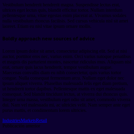
Vestibulum hendrerit hendrerit magna. Suspendisse lectus erat,
ultrices eget lectus quis, blandit efficitur tortor. Nullam interdum
pellentesque urna, vitae egestas enim placerat at. Vivamus sodales
nulla vestibulum rhoncus facilisis. Sed cursus vehicula nisl sit amet
laoreet. Etiam eu nisl vitae ipsum ornare mollis.
Boldly approach new sources of advice
Lorem ipsum dolor sit amet, consectetur adipiscing elit. Sed at nisi
auctor, porttitor eros nec, varius enim. Orci varius natoque penatibus
et magnis dis parturient montes, nascetur ridiculus mus. Aliquam nisl
erat, ornare quis lacus hendrerit, tempor vestibulum augue.
Maecenas convallis diam eu nibh consectetur, quis varius tortor
congue. Nulla consequat fermentum arcu. Nullam eget dolor nec
ipsum aliquet viverra. Phasellus malesuada felis eget diam pretium,
ut hendrerit tortor dapibus. Pellentesque mattis ex eget malesuada
consequat. Sed blandit tincidunt lectus, at viverra dui rhoncus quis.
Integer urna massa, vestibulum eget odio sit amet, commodo viverra
dui. Nam vel malesuada mi, ac ultricies velit. Nam semper ante eget
purus mattis, et condimentum lorem ultricies.
Industries
Markets
Retail
Publicación anterior