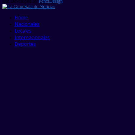
and Developed by
PenciDesign
Facebook
Twitter
Linkedin
Youtube
Home
Nacionales
Locales
Internacionales
Deportes