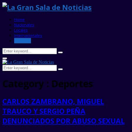
Home
Nacionales
Locales
Internacionales
Deportes
Search
Search
for:
Primary
Menu
Search
Search
for:
Category : Deportes
CARLOS ZAMBRANO, MIGUEL
TRAUCO Y SERGIO PEÑA
DENUNCIADOS POR ABUSO SEXUAL