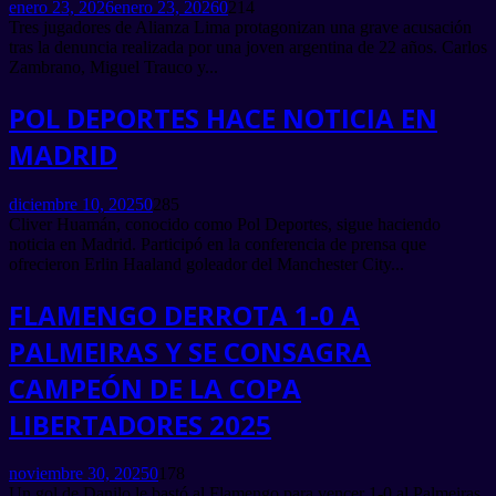
enero 23, 2026
enero 23, 2026
0
214
Tres jugadores de Alianza Lima protagonizan una grave acusación
tras la denuncia realizada por una joven argentina de 22 años. Carlos
Zambrano, Miguel Trauco y...
POL DEPORTES HACE NOTICIA EN
MADRID
diciembre 10, 2025
0
285
Cliver Huamán, conocido como Pol Deportes, sigue haciendo
noticia en Madrid. Participó en la conferencia de prensa que
ofrecieron Erlin Haaland goleador del Manchester City...
FLAMENGO DERROTA 1-0 A
PALMEIRAS Y SE CONSAGRA
CAMPEÓN DE LA COPA
LIBERTADORES 2025
noviembre 30, 2025
0
178
Un gol de Danilo le bastó al Flamengo para vencer 1-0 al Palmeiras,