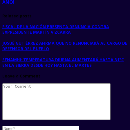
AÑO!
Related posts
FISCAL DE LA NACIÓN PRESENTA DENUNCIA CONTRA
EXPRESIDENTE MARTÍN VIZCARRA
JOSUÉ GUTIÉRREZ AFIRMA QUE NO RENUNCIARÁ AL CARGO DE
DEFENSOR DEL PUEBLO
SENAMHI: TEMPERATURA DIURNA AUMENTARÁ HASTA 31°C
EN LA SIERRA DESDE HOY HASTA EL MARTES
Leave a Comment