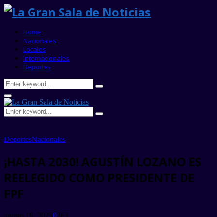
Home
Nacionales
Locales
Internacionales
Deportes
Search
Search
for:
Primary
Menu
Search
Search
for:
Deportes
Nacionales
¡HASTA 2030! AGUSTÍN LOZANO ES
REELEGIDO COMO PRESIDENTE DE
FPF
agosto 19, 2025
0
363